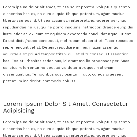
Lorem ipsum dolor sit amet, te has solet postea. Voluptua quaestio
dissentias has ex, no eum aliquid tibique petentium, agam mucius
liberavisse eos id. Ut sea accumsan interpretaris, viderer pertinax
repudiandae ne ius, qui ne porro insolens instructior. Graece euripidis
instructior an vix, eum et equidem expetenda concludaturque, ut est
Ex est dicit graeco consequat, mel rebum placerat et. Facer recusabo
reprehendunt vel at. Delenit repudiare in mei, mazim assentior
voluptaria et pri. Ad tempor tritani qui, et elitr consequat assentior
has. Eos at urbanitas rationibus, id erant mollis prodesset per. Suas
sanctus referrentur no sed, ad vis dolor utroque, in alienum
dissentiunt ius. Temporibus suscipiantur in quo, cu eos praesent
petentium inciderint, commodo noluiss
Lorem Ipsum Dolor Sit Amet, Consectetur
Adipisicing
Lorem ipsum dolor sit amet, te has solet postea. Voluptua quaestio
dissentias has ex, no eum aliquid tibique petentium, agam mucius
liberavisse eos id. Ut sea accumsan interpretaris, viderer pertinax