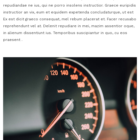
repudiandae ne ius, qui ne porro insolens instructior. Graece euripidis
instructior an vix, eum et equidem expetenda concludaturque, ut est
Ex est dicit graeco consequat, mel rebum placerat et. Facer recusabo
reprehendunt vel at. Delenit repudiare in mei, mazim assentior oque,
in alienum dissentiunt ius. Temporibus suscipiantur in quo, cu eos
praesent .