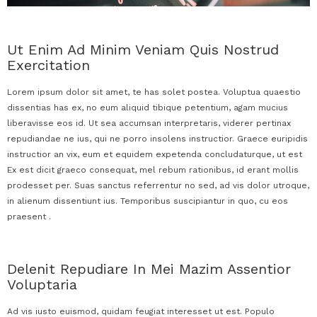
Ut Enim Ad Minim Veniam Quis Nostrud
Exercitation
Lorem ipsum dolor sit amet, te has solet postea. Voluptua quaestio
dissentias has ex, no eum aliquid tibique petentium, agam mucius
liberavisse eos id. Ut sea accumsan interpretaris, viderer pertinax
repudiandae ne ius, qui ne porro insolens instructior. Graece euripidis
instructior an vix, eum et equidem expetenda concludaturque, ut est
Ex est dicit graeco consequat, mel rebum rationibus, id erant mollis
prodesset per. Suas sanctus referrentur no sed, ad vis dolor utroque,
in alienum dissentiunt ius. Temporibus suscipiantur in quo, cu eos
praesent .
Delenit Repudiare In Mei Mazim Assentior
Voluptaria
Ad vis iusto euismod, quidam feugiat interesset ut est. Populo